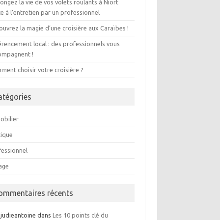
ongez la vie de vos volets roulants à Niort
e à l’entretien par un professionnel
uvrez la magie d’une croisière aux Caraïbes !
érencement local : des professionnels vous
ompagnent !
ent choisir votre croisière ?
atégories
obilier
tique
fessionnel
age
ommentaires récents
ajudieantoine
dans
Les 10 points clé du