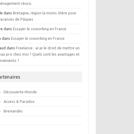
énagement réussi.
de
dans
Bretagne, région la moins chère pour
 vacances de Pâques
re
dans
Essayer le coworking en France
n
dans
Essayer le coworking en France
aud
dans
Freelance : ai-je le droit de mettre un
eau pro chez moi ? Quels sont les avantages et
nvénients ?
artenaires
Découverte Monde
Access & Paradox
Breviandes