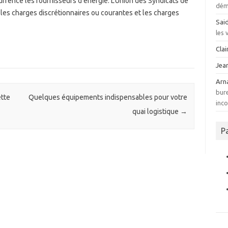
rrence les fournisseurs d’énergie. L’Union des Syndicats de
dém
re les charges discrétionnaires ou courantes et les charges
Sai
les
Clai
Jea
Arn
bur
ette
Quelques équipements indispensables pour votre
inco
quai logistique
→
P