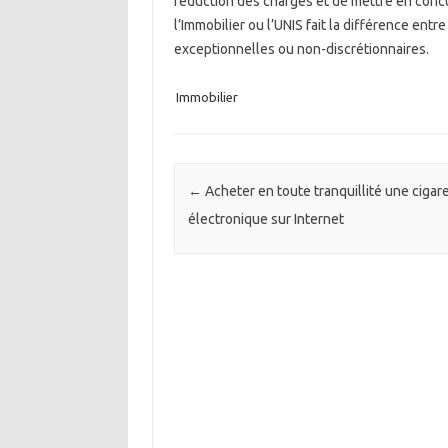
réduction des charges et de mettre en concu
l’Immobilier ou l’UNIS fait la différence ent
exceptionnelles ou non-discrétionnaires.
Immobilier
Post navigation
←
Acheter en toute tranquillité une cigar
électronique sur Internet