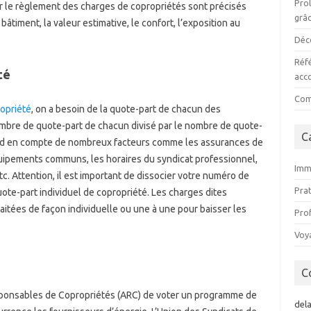
Prol
r le règlement des charges de copropriétés sont précisés
grâc
bâtiment, la valeur estimative, le confort, l’exposition au
Déco
Réf
té
acc
Comm
ropriété
,
on a besoin de la quote-part de chacun des
 nombre de quote-part de chacun divisé par le nombre de quote-
C
prend en compte de nombreux facteurs comme les assurances de
quipements communs, les horaires du syndicat professionnel,
Imm
tc. Attention, il est important de dissocier votre numéro de
Pra
te-part individuel de copropriété. Les charges dites
itées de façon individuelle ou une à une pour baisser les
Pro
Voy
C
sponsables de Copropriétés (ARC) de voter un programme de
del