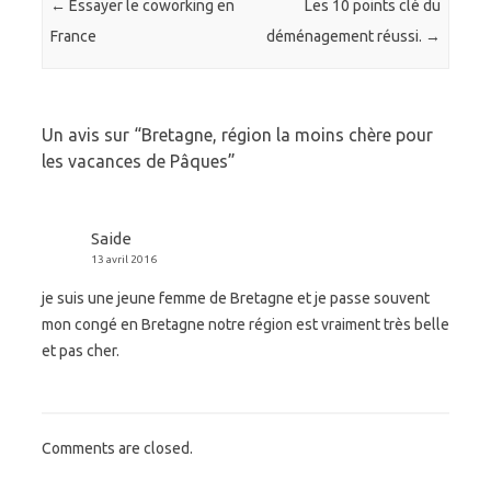
Post navigation
←
Essayer le coworking en
Les 10 points clé du
France
déménagement réussi.
→
Un avis sur “
Bretagne, région la moins chère pour
les vacances de Pâques
”
Saide
13 avril 2016
je suis une jeune femme de Bretagne et je passe souvent
mon congé en Bretagne notre région est vraiment très belle
et pas cher.
Comments are closed.