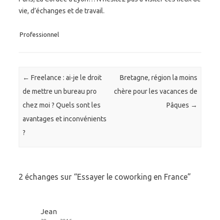
vie, d’échanges et de travail.
Professionnel
Post navigation
←
Freelance : ai-je le droit
Bretagne, région la moins
de mettre un bureau pro
chère pour les vacances de
chez moi ? Quels sont les
Pâques
→
avantages et inconvénients
?
2 échanges sur “
Essayer le coworking en France
”
Jean